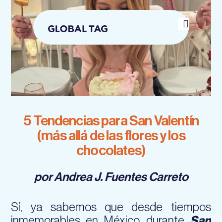
Skip
to
content
5 Tendencias para San Valentín
(más allá de las flores y los
chocolates)
por Andrea J. Fuentes Carreto
Sí, ya sabemos que desde tiempos
inmemorables en México, durante
San