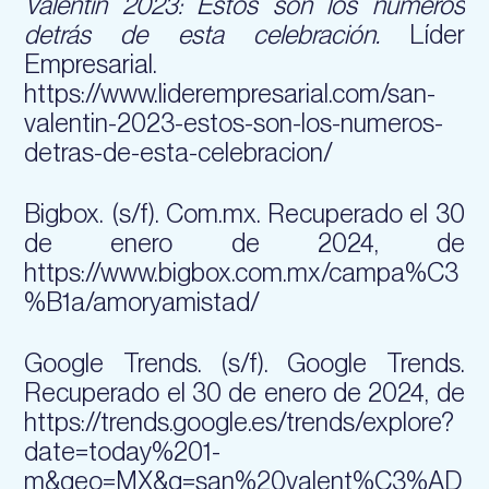
Valentín 2023: Estos son los números
detrás de esta celebración.
Líder
Empresarial.
https://www.liderempresarial.com/san-
valentin-2023-estos-son-los-numeros-
detras-de-esta-celebracion/
Bigbox. (s/f). Com.mx. Recuperado el 30
de enero de 2024, de
https://www.bigbox.com.mx/campa%C3
%B1a/amoryamistad/
Google Trends. (s/f). Google Trends.
Recuperado el 30 de enero de 2024, de
https://trends.google.es/trends/explore?
date=today%201-
m&geo=MX&q=san%20valent%C3%AD