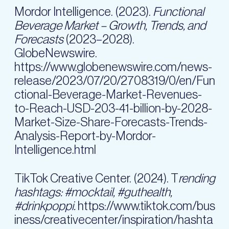
Mordor Intelligence. (2023).
Functional
Beverage Market – Growth, Trends, and
Forecasts
(2023–2028).
GlobeNewswire.
https://www.globenewswire.com/news-
release/2023/07/20/2708319/0/en/Fun
ctional-Beverage-Market-Revenues-
to-Reach-USD-203-41-billion-by-2028-
Market-Size-Share-Forecasts-Trends-
Analysis-Report-by-Mordor-
Intelligence.html
TikTok Creative Center. (2024). T
rending
hashtags: #mocktail, #guthealth,
#drinkpoppi.
https://www.tiktok.com/bus
iness/creativecenter/inspiration/hashta