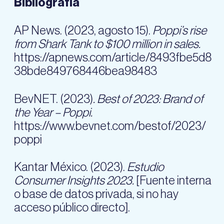
Bibliografía
AP News. (2023, agosto 15).
Poppi’s rise
from Shark Tank to $100 million in sales.
https://apnews.com/article/8493fbe5d8
38bde849768446bea98483
BevNET. (2023)
. Best of 2023: Brand of
the Year – Poppi.
https://www.bevnet.com/bestof/2023/
poppi
Kantar México. (2023).
Estudio
Consumer Insights 2023.
[Fuente interna
o base de datos privada, si no hay
acceso público directo].